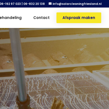
06-192 97 023
|
06-832 20 138
info@solarcleaningfriesland.nl
ehandeling
Contact
Afspraak maken